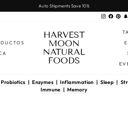
Auto Shipments Save 10%
diapositivas
Instagram
Faceb
Pin
pausa
T
HARVEST
MOON
ODUCTOS
E
NATURAL
CA
FOODS
EV
|
Probiotics
|
Enzymes
|
Inflammation
|
Sleep
|
Str
Immune
|
Memory