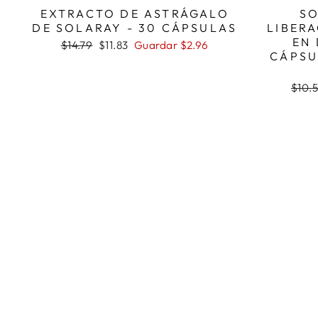
EXTRACTO DE ASTRÁGALO
SO
DE SOLARAY - 30 CÁPSULAS
LIBER
EN 
Precio
Precio
$14.79
$11.83
Guardar $2.96
CÁPSU
habitual
de
oferta
Preci
$10.
habit