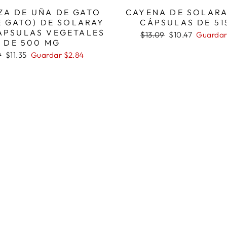
ZA DE UÑA DE GATO
CAYENA DE SOLARA
E GATO) DE SOLARAY
CÁPSULAS DE 51
CÁPSULAS VEGETALES
Precio
Precio
$13.09
$10.47
Guardar
DE 500 MG
habitual
de
oferta
o
Precio
9
$11.35
Guardar $2.84
ual
de
oferta