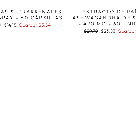
AS SUPRARRENALES
EXTRACTO DE RA
ARAY - 60 CÁPSULAS
ASHWAGANDHA DE 
- 470 MG - 60 UN
o
Precio
9
$14.15
Guardar $3.54
ual
de
Precio
Precio
$29.79
$23.83
Guardar
oferta
habitual
de
oferta