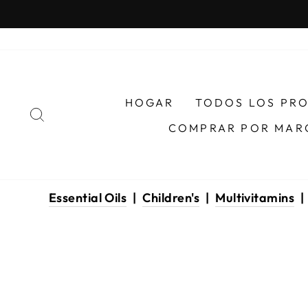
Ir
directamente
al
contenido
HOGAR
TODOS LOS PR
BUSCAR
COMPRAR POR MAR
Essential Oils
|
Children's
|
Multivitamins