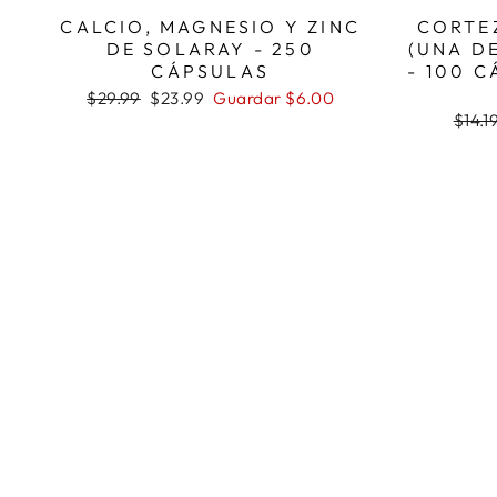
CALCIO, MAGNESIO Y ZINC
CORTE
DE SOLARAY - 250
(UNA D
CÁPSULAS
- 100 
Precio
Precio
$29.99
$23.99
Guardar $6.00
habitual
de
Preci
$14.1
oferta
habit