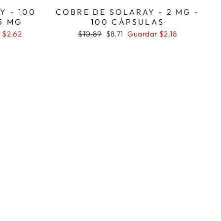
Y - 100
COBRE DE SOLARAY - 2 MG -
5 MG
100 CÁPSULAS
Precio
Precio
 $2.62
$10.89
$8.71
Guardar $2.18
habitual
de
oferta