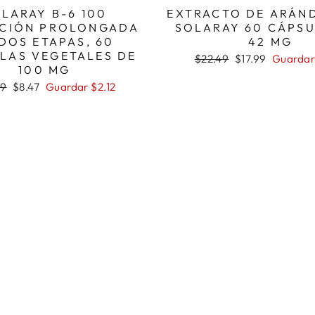
LARAY B-6 100
EXTRACTO DE ARÁN
ACIÓN PROLONGADA
SOLARAY 60 CÁPSU
DOS ETAPAS, 60
42 MG
LAS VEGETALES DE
Precio
Precio
$22.49
$17.99
Guardar
100 MG
habitual
de
oferta
o
Precio
59
$8.47
Guardar $2.12
ual
de
oferta