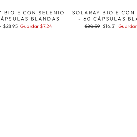
 BIO E CON SELENIO
SOLARAY BIO E CON
 CÁPSULAS BLANDAS
- 60 CÁPSULAS B
Precio
Precio
Precio
9
$28.95
Guardar $7.24
$20.39
$16.31
Guardar
al
de
habitual
de
oferta
oferta