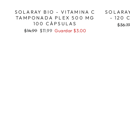
SOLARAY BIO - VITAMINA C
SOLARAY
TAMPONADA PLEX 500 MG
- 120
100 CÁPSULAS
Precio
$36.1
habitu
Precio
Precio
$14.99
$11.99
Guardar $3.00
habitual
de
oferta