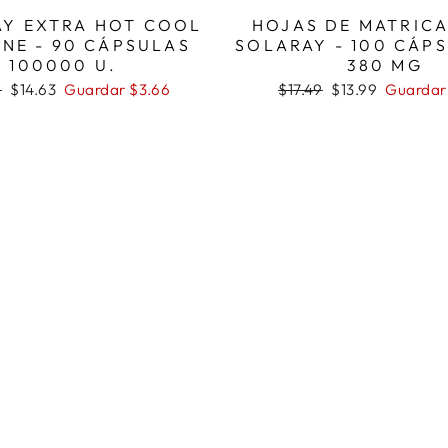
Y EXTRA HOT COOL
HOJAS DE MATRICA
NE - 90 CÁPSULAS
SOLARAY - 100 CÁP
100000 U.
380 MG
Precio
Precio
Precio
9
$14.63
Guardar $3.66
$17.49
$13.99
Guardar
al
de
habitual
de
oferta
oferta