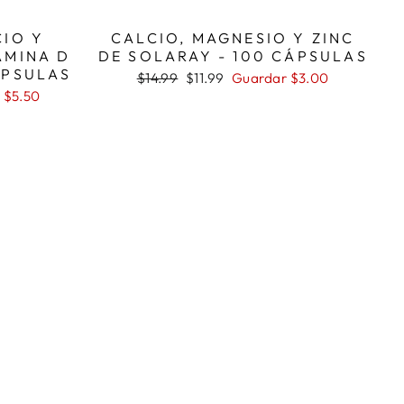
CIO Y
CALCIO, MAGNESIO Y ZINC
AMINA D
DE SOLARAY - 100 CÁPSULAS
ÁPSULAS
Precio
Precio
$14.99
$11.99
Guardar $3.00
habitual
de
 $5.50
oferta