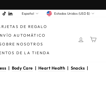
MONEDA
IDIOMA
ook
terest
Snapchat
TikTok
LinkedIn
Estados Unidos (USD $)
Español
ARJETAS DE REGALO
NVÍO AUTOMÁTICO
INGRESA
CAR
SOBRE NOSOTROS
ENTOS DE LA TIENDA
ess
|
Body Care
|
Heart Health
|
Snacks
|