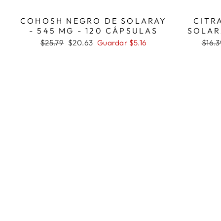
COHOSH NEGRO DE SOLARAY
CITR
- 545 MG - 120 CÁPSULAS
SOLAR
Precio
Precio
Preci
$25.79
$20.63
Guardar $5.16
$16.3
habitual
de
habit
oferta