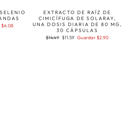
 SELENIO
EXTRACTO DE RAÍZ DE
LANDAS
CIMICÍFUGA DE SOLARAY,
UNA DOSIS DIARIA DE 80 MG,
 $4.08
30 CÁPSULAS
Precio
Precio
$14.49
$11.59
Guardar $2.90
habitual
de
oferta