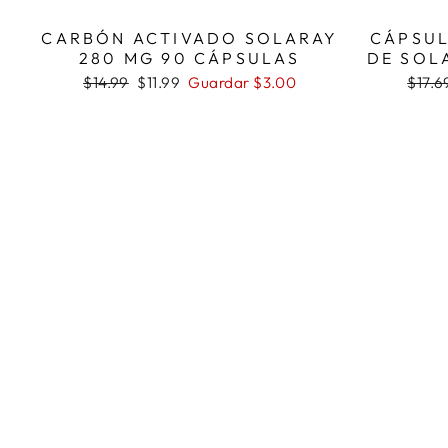
CARBÓN ACTIVADO SOLARAY
CÁPSUL
280 MG 90 CÁPSULAS
DE SOL
Precio
Precio
Preci
$14.99
$11.99
Guardar $3.00
$17.6
habitual
de
habit
oferta