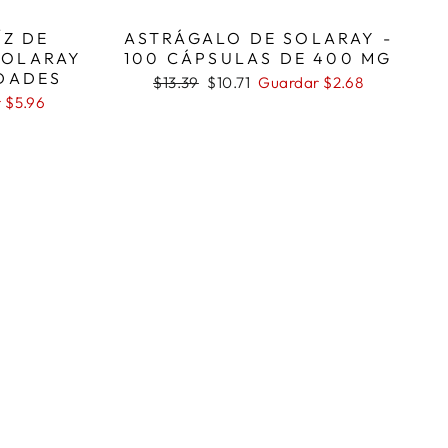
ÍZ DE
ASTRÁGALO DE SOLARAY -
SOLARAY
100 CÁPSULAS DE 400 MG
IDADES
Precio
Precio
$13.39
$10.71
Guardar $2.68
habitual
de
 $5.96
oferta