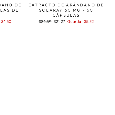
DANO DE
EXTRACTO DE ARÁNDANO DE
LAS DE
SOLARAY 60 MG - 60
CÁPSULAS
Precio
Precio
 $4.50
$26.59
$21.27
Guardar $5.32
habitual
de
oferta