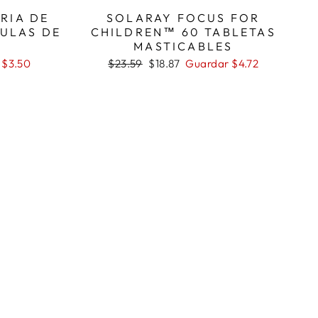
RIA DE
SOLARAY FOCUS FOR
SULAS DE
CHILDREN™ 60 TABLETAS
MASTICABLES
Precio
Precio
 $3.50
$23.59
$18.87
Guardar $4.72
habitual
de
oferta