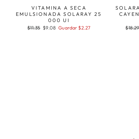
VITAMINA A SECA
SOLARA
EMULSIONADA SOLARAY 25
CAYEN
000 UI
Precio
Precio
Precio
$11.35
$9.08
Guardar $2.27
$18.2
habitual
de
habitu
oferta