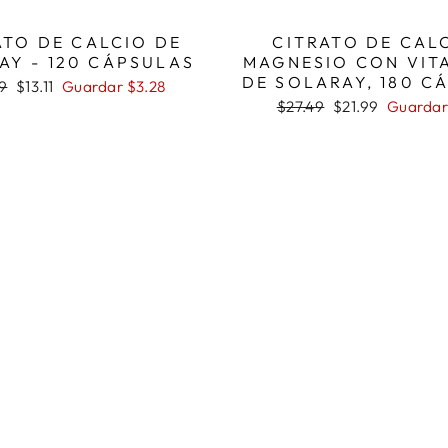
ATO DE CALCIO DE
CITRATO DE CAL
AY - 120 CÁPSULAS
MAGNESIO CON VIT
DE SOLARAY, 180 C
o
Precio
9
$13.11
Guardar $3.28
ual
de
Precio
Precio
$27.49
$21.99
Guardar
oferta
habitual
de
oferta